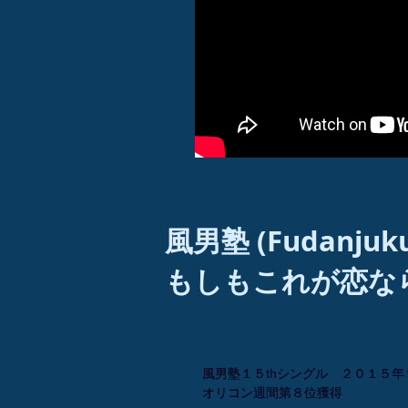
風男塾 (Fudanjuku
もしもこれが恋な
風男塾１５thシングル ２０１５年９月３０日発
風男塾１５thシングル ２０１５年９月３０日発
オリコン週間第８位獲得
オリコン週間第８位獲得