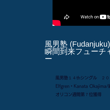
風男塾 (Fudanjuku)
瞬間到来フューチ
ー
風男塾１４thシングル ２０１５年
Elfgren・Kanata Okajim
オリコン週間第７位獲得