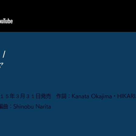
 /
ャ
３月３１日発売 作詞：Kanata Okajima・HIKARI/作
a/編曲：Shinobu Narita