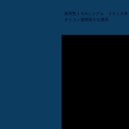
風男塾１６thシングル ２０１６年２
オリコン週間第６位獲得