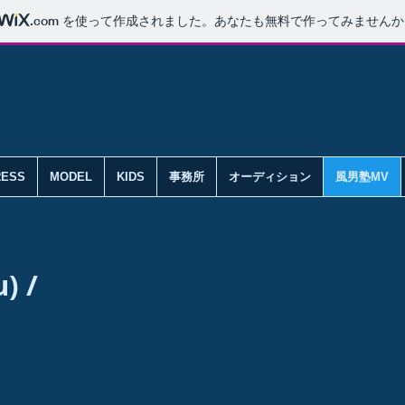
.com
を使って作成されました。あなたも無料で作ってみませんか
RESS
MODEL
KIDS
事務所
オーディション
風男塾MV
) /