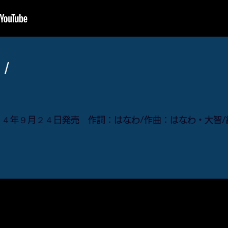
 /
１４年９月２４日発売 作詞：はなわ/作曲：はなわ・大智/