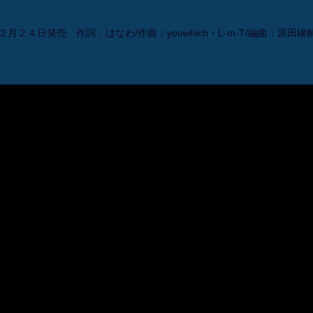
月２４日発売 作詞：はなわ/作曲：youwhich・L-m-T/編曲：原田峻