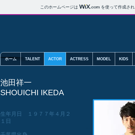
このホームページは
.com
を使って作成され
ホーム
TALENT
ACTOR
ACTRESS
MODEL
KIDS
池田祥一
SHOUICHI IKEDA
生年月日 １９７７年４月２
１日
千葉県出身