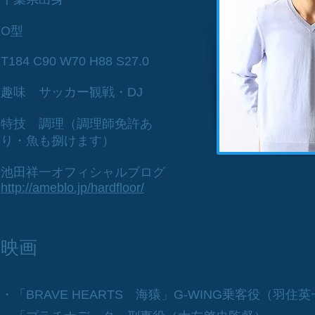
O型
T184 C90 W70 H88 S27.0
趣味 サッカー観戦・DJ
特技 調理（調理師免許あ
り・魚も捌けます）
池田祥一オフィシャルブログ
http://ameblo.jp/hardfloor/
映画
・「BRAVE HEARTS 海猿」G-WING乗客役（羽住