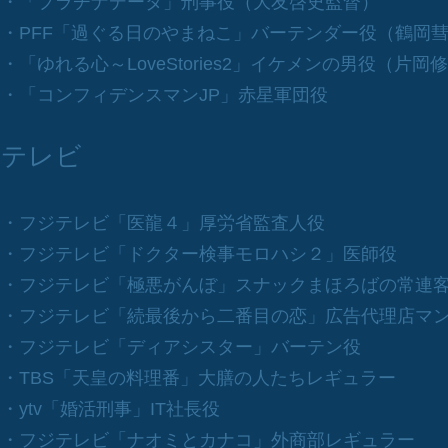
・「プラチナデータ」刑事役（大友啓史監督）
・PFF「過ぐる日のやまねこ」バーテンダー役（鶴岡
・「ゆれる心～LoveStories2」イケメンの男役（片岡
​・「コンフィデンスマンJP」赤星軍団役
テレビ
・フジテレビ「医龍４」厚労省監査人役
・フジテレビ「ドクター検事モロハシ２」医師役
・フジテレビ「極悪がんぼ」スナックまほろばの常連
・フジテレビ「続最後から二番目の恋」広告代理店マ
・フジテレビ「ディアシスター」バーテン役
・TBS「天皇の料理番」大膳の人たちレギュラー
・ytv「婚活刑事」IT社長役
・フジテレビ「ナオミとカナコ」外商部レギュラー